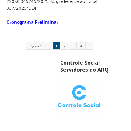
23080.045245/2025-85), referente ao Edital
037/2025/DDP.
Cronograma Preliminar
Página 1 de 5
1
2
3
4
5
Controle Social
Servidores do ARQ