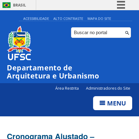
BRASIL
Simplifique!
ACESSIBILIDADE
ALTO CONTRASTE
MAPA DO SITE
Comunica BR
Participe
Acesso à informação
Legislação
Departamento de
Canais
Arquitetura e Urbanismo
Área Restrita
Administradores do Site
MENU
Cronograma Ajustado –